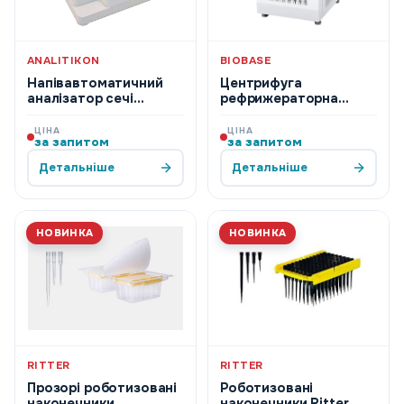
ANALITIKON
BIOBASE
Напівавтоматичний
Центрифуга
аналізатор сечі
рефрижераторна
(Urilyzer® 500 Pro)
Biobase BKC-BB6
ЦІНА
ЦІНА
за запитом
за запитом
Детальніше
Детальніше
НОВИНКА
НОВИНКА
RITTER
RITTER
Прозорі роботизовані
Роботизовані
наконечники
наконечники Ritter