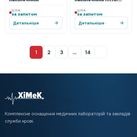
типу H
ЦІНА
ЦІНА
за запитом
за запитом
Детальніше
Детальніше
1
2
3
…
14
Комплексне оснащення медичних лабораторій та закладів
служби крові.