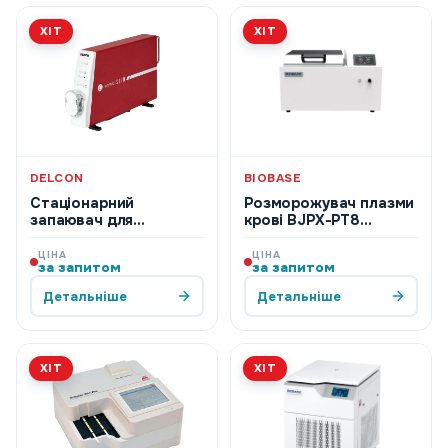
ХІТ
ХІТ
DELCON
BIOBASE
Стаціонарний
Розморожувач плазми
запаювач для
крові BJPX-PT8
медичних ПВХ трубок
(Biobase)
HemoWeld Slim
ЦІНА
ЦІНА
за запитом
за запитом
Детальніше
Детальніше
ХІТ
ХІТ