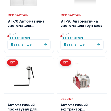
MEDCAPTAIN
MEDCAPTAIN
BT-70 Автоматична
BT-30 Автоматична
система для
система для груп крові
визначення групи
крові
ЦІНА
ЦІНА
за запитом
за запитом
Детальніше
Детальніше
ХІТ
ХІТ
DELCON
Автоматичний
Автоматичний
прокатувач для
екстрактор