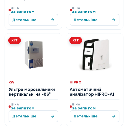
кров’яних трубок
компонентів крові
(працює від мережі)
DELCON Giotto Monza
ЦІНА
ЦІНА
за запитом
за запитом
Детальніше
Детальніше
ХІТ
ХІТ
KW
HIPRO
Ультра морозильники
Автоматичний
вертикальні на -86°
аналізатор HIPRO-A1
ЦІНА
ЦІНА
за запитом
за запитом
Детальніше
Детальніше