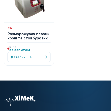
KW
Розморожувач плазми
крові та стовбурових
клітин KW WPFD 3/6
ЦІНА
за запитом
Детальніше