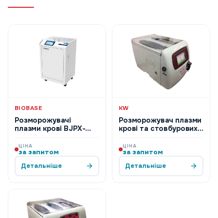
BIOBASE
KW
Розморожувачі
Розморожувач плазми
плазми крові BJPX-
крові та стовбурових
PT6, BJPX-PT12, BJPX-
клітин KW WPFD 2/4
PT24
(Італія)
ЦІНА
ЦІНА
за запитом
за запитом
Детальніше
Детальніше